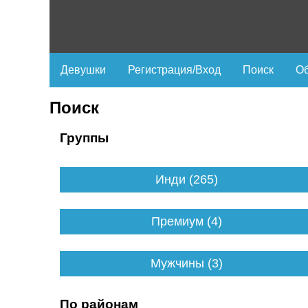
Девушки
Регистрация/Вход
Поиск
Об
Поиск
Группы
Инди (265)
Премиум (4)
Мужчины (3)
По районам