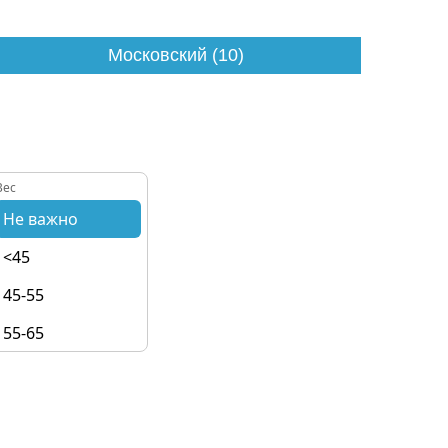
Московский (10)
Вес
Не важно
<45
45-55
55-65
65-75
75+